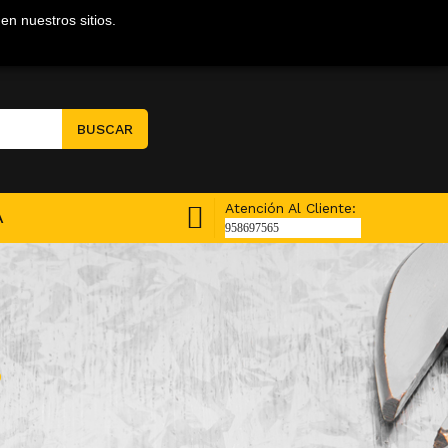
en nuestros sitios.
Mi Cuenta
BUSCAR
Atención Al Cliente:
A
958697565
0