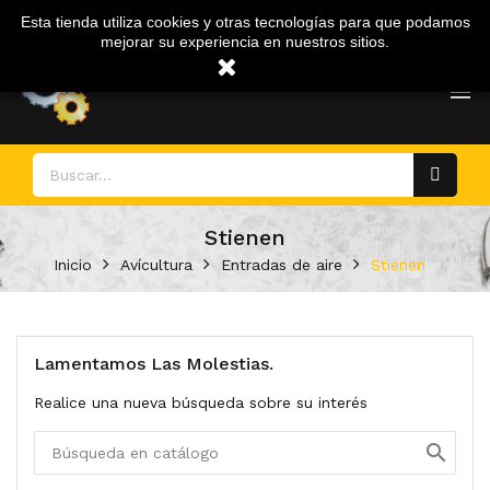
Mi Cuenta
Esta tienda utiliza cookies y otras tecnologías para que podamos
mejorar su experiencia en nuestros sitios.

Stienen
Inicio
Avícultura
Entradas de aire
Stienen
Lamentamos Las Molestias.
Realice una nueva búsqueda sobre su interés
