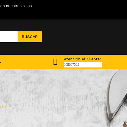
en nuestros sitios.
Mi Cuenta
BUSCAR
Atención Al Cliente:
A
958697565
aline